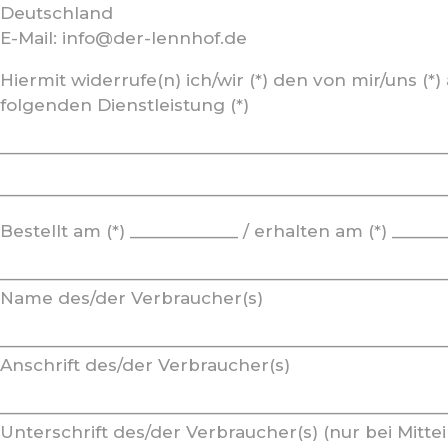
Deutschland
E-Mail: info@der-lennhof.de
Hiermit widerrufe(n) ich/wir (*) den von mir/uns 
folgenden Dienstleistung (*)
_________________________________________________
_________________________________________________
Bestellt am (*) ____________ / erhalten am (*) _____
_________________________________________________
Name des/der Verbraucher(s)
_________________________________________________
Anschrift des/der Verbraucher(s)
_________________________________________________
Unterschrift des/der Verbraucher(s) (nur bei Mittei