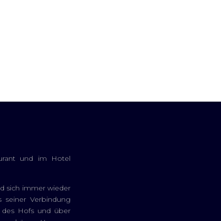
urant und im Hotel
nd sich immer wieder
s seiner Verbindung
 des Hofs und über