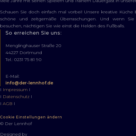
viele Jahre mit seinen Spielern und Trainern Dauergast in unse
Schauen Sie doch einfach mal vorbei! Unsere kreative Küche 
schöne und zeitgemäße Überraschungen. Und wenn Sie 
besuchen, nächtigen Sie wie einst die Helden des Fußballs.
So erreichen Sie uns:
Menglinghauser Straße 20
44227 Dortmund
Tel.: 0231 75 81 90
E-Mail:
info@der-lennhof.de
I
Impressum
I
I
Datenschutz
I
I
AGB
I
Cookie Einstellungen ändern
© Der Lennhof
Designed by