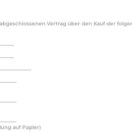
(*) abgeschlossenen Vertrag über den Kauf der folg
______
______
_____________
_______
_______
_______
lung auf Papier)