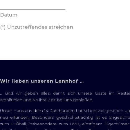
_________________________
Datum
(*) Unzutreffendes streichen
Wir lieben unseren Lennhof …
… und wir geben alles, damit sich unsere Gäste im Resta
wohlfühlen und sie ihre Zeit bei uns genießen.
Unser Haus aus dem 14. Jahrhundert hat schon viel gesehen u
neu erfunden. Besonders geschichtsträchtig ist es angesicht
zum Fußball, insbesondere zum BVB, einstigem Eigentümer